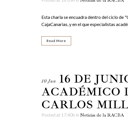
Noticias de la RACBA
Esta charla se encuadra dentro del ciclo de 
CajaCanarias, y en el que especialistas académ
Read More
16 DE JUN
10 Jun
ACADÉMICO D
CARLOS MIL
Posted at 17:40h
in
Noticias de la RACBA