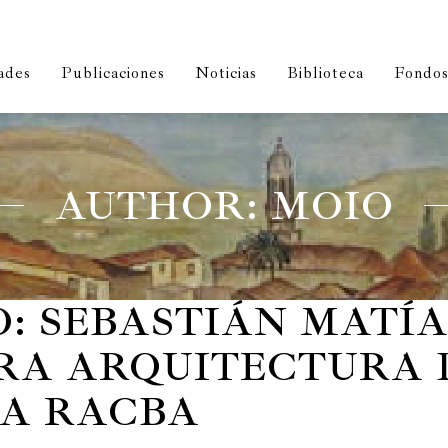
ades
Publicaciones
Noticias
Biblioteca
Fondos 
AUTHOR: MOIO
IO: SEBASTIÁN MAT
RA ARQUITECTURA 
LA RACBA