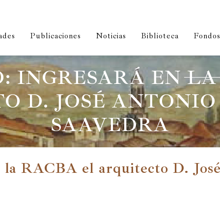
ades
Publicaciones
Noticias
Biblioteca
Fondos 
O: INGRESARÁ EN LA
O D. JOSÉ ANTONIO 
SAAVEDRA
n la RACBA el arquitecto D. Jos