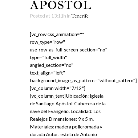
APÓSTOL
Posted at 13:11h
in
Tenerife
[vc_row css_animation=""
row_type="row"
use_row_as_full_screen_section="no"
type="full_width"
angled_section="no"
text_align="left"
background_image_as_pattern="without_pattern"]
[vc_column width="7/12"]
[vc_column_text]Ubicación: Iglesia
de Santiago Apóstol. Cabecera de la
nave del Evangelio. Localidad: Los
Realejos Dimensiones: 9 x 5 m.
Materiales: madera policromada y
dorada Autor: estela de Antonio