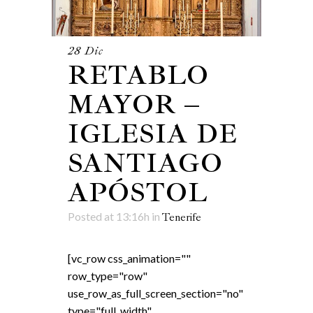
28 Dic
RETABLO
MAYOR –
IGLESIA DE
SANTIAGO
APÓSTOL
Posted at 13:16h
in
Tenerife
[vc_row css_animation=""
row_type="row"
use_row_as_full_screen_section="no"
type="full_width"