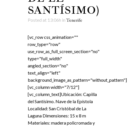
SANTÍSIMO)
Posted at 13:06h
in
Tenerife
[vc_row css_animation=""
row_type="row"
use_row_as_full_screen_section="no"
type="full_width"
angled_section="no"
text_align="left"
background_image_as_pattern="without_pattern"]
[vc_column width="7/12"]
[vc_column_text]Ubicación: Capilla
del Santísimo. Nave de la Epístola
Localidad: San Cristóbal de La
Laguna Dimensiones: 15 x 8 m
Materiales: madera policromada y