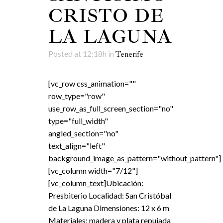
CRISTO DE
LA LAGUNA
Posted at 12:18h
in
Tenerife
[vc_row css_animation=""
row_type="row"
use_row_as_full_screen_section="no"
type="full_width"
angled_section="no"
text_align="left"
background_image_as_pattern="without_pattern"]
[vc_column width="7/12"]
[vc_column_text]Ubicación:
Presbiterio Localidad: San Cristóbal
de La Laguna Dimensiones: 12 x 6 m
Materiales: madera y plata repujada