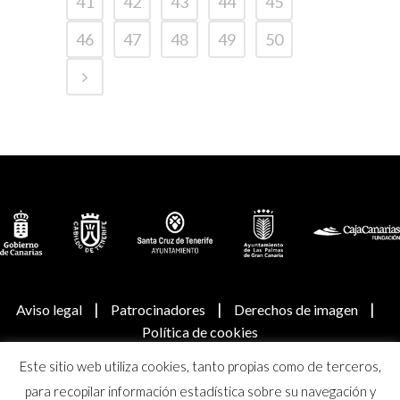
41
42
43
44
45
46
47
48
49
50
|
|
|
Aviso legal
Patrocinadores
Derechos de imagen
Política de cookies
Este sitio web utiliza cookies, tanto propias como de terceros,
© Real Academia Canaria de Bellas Artes de San Miguel
para recopilar información estadística sobre su navegación y