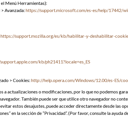
 el Menú Herramientas):
d > Avanzada:
https://support.microsoft.com/es-es/help/17442/wi
:
https://support.mozilla.org/es/kb/habilitar-y-deshabilitar-cooki
//support.apple.com/kb/ph21411?locale=es_ES
zado > Cookies:
http://help.opera.com/Windows/12.00/es-ES/coo
 a actualizaciones o modificaciones, por lo que no podemos garan
 navegador. También puede ser que utilice otro navegador no con
a evitar estos desajustes, puede acceder directamente desde las op
nes” en la sección de “Privacidad”. (Por favor, consulte la ayuda 