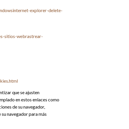
ndowsinternet-explorer-delete-
es-sitios-webrastrear-
kies.html
tizar que se ajusten
templado en estos enlaces como
ciones de su navegador,
de su navegador para más