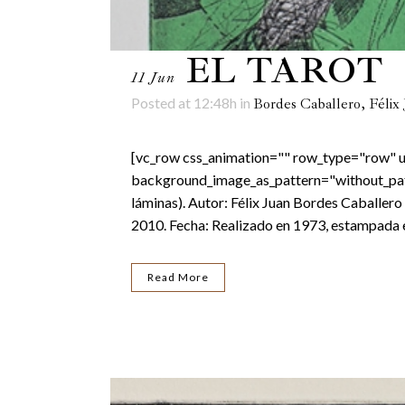
EL TAROT
11 Jun
Posted at 12:48h
in
Bordes Caballero, Félix 
[vc_row css_animation="" row_type="row" us
background_image_as_pattern="without_patte
láminas). Autor: Félix Juan Bordes Caballer
2010. Fecha: Realizado en 1973, estampada e
Read More