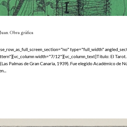
,
Juan
Obra gráfica
e_row_as_full_screen_section="no" type="full_width" angled_sect
rn"][vc_column width="7/12"][vc_column_text]Título: El Tarot. 
o (Las Palmas de Gran Canaria, 1939). Fue elegido Académico de Nú
n...