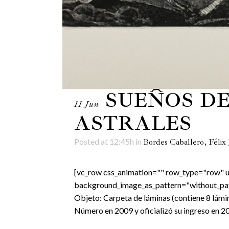
SUEÑOS DE
11 Jun
ASTRALES
Posted at 12:45h
in
Bordes Caballero, Félix 
[vc_row css_animation="" row_type="row" us
background_image_as_pattern="without_patte
Objeto: Carpeta de láminas (contiene 8 lámi
Número en 2009 y oficializó su ingreso en 20