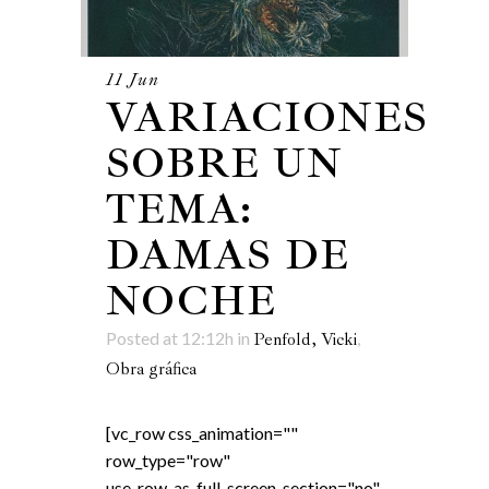
11 Jun
VARIACIONES
SOBRE UN
TEMA:
DAMAS DE
NOCHE
Posted at 12:12h
in
,
Penfold, Vicki
Obra gráfica
[vc_row css_animation=""
row_type="row"
use_row_as_full_screen_section="no"