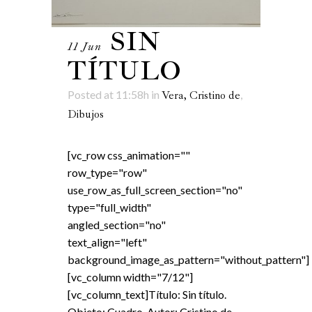
SIN
11 Jun
TÍTULO
Posted at 11:58h
in
,
Vera, Cristino de
Dibujos
[vc_row css_animation=""
row_type="row"
use_row_as_full_screen_section="no"
type="full_width"
angled_section="no"
text_align="left"
background_image_as_pattern="without_pattern"]
[vc_column width="7/12"]
[vc_column_text]Título: Sin título.
Objeto: Cuadro. Autor: Cristino de