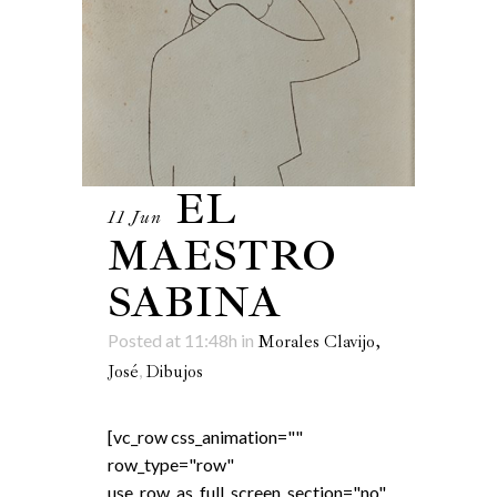
EL
11 Jun
MAESTRO
SABINA
Posted at 11:48h
in
Morales Clavijo,
,
José
Dibujos
[vc_row css_animation=""
row_type="row"
use_row_as_full_screen_section="no"