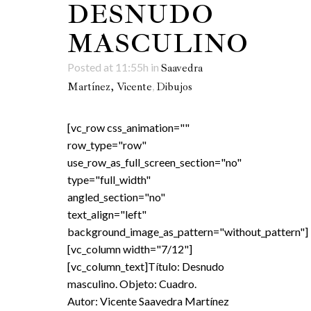
DESNUDO
MASCULINO
Posted at 11:55h
in
Saavedra
,
Martínez, Vicente
Dibujos
[vc_row css_animation=""
row_type="row"
use_row_as_full_screen_section="no"
type="full_width"
angled_section="no"
text_align="left"
background_image_as_pattern="without_pattern"]
[vc_column width="7/12"]
[vc_column_text]Título: Desnudo
masculino. Objeto: Cuadro.
Autor: Vicente Saavedra Martínez