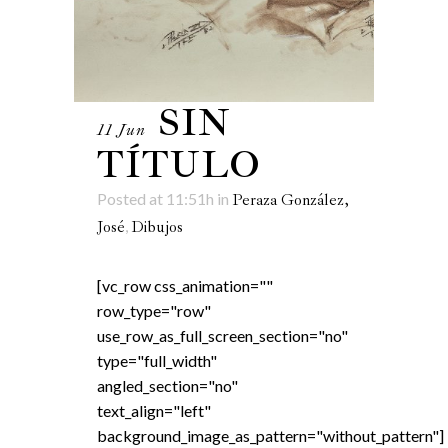
SIN
11 Jun
TÍTULO
Posted at 11:51h
in
Peraza González,
,
José
Dibujos
[vc_row css_animation=""
row_type="row"
use_row_as_full_screen_section="no"
type="full_width"
angled_section="no"
text_align="left"
background_image_as_pattern="without_pattern"]