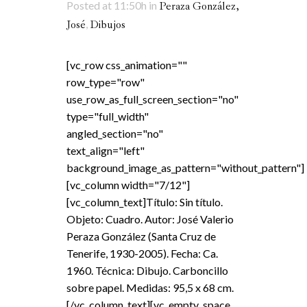
Posted at 11:50h
in
Peraza González,
,
José
Dibujos
[vc_row css_animation=""
row_type="row"
use_row_as_full_screen_section="no"
type="full_width"
angled_section="no"
text_align="left"
background_image_as_pattern="without_pattern"]
[vc_column width="7/12"]
[vc_column_text]Título: Sin título.
Objeto: Cuadro. Autor: José Valerio
Peraza González (Santa Cruz de
Tenerife, 1930-2005). Fecha: Ca.
1960. Técnica: Dibujo. Carboncillo
sobre papel. Medidas: 95,5 x 68 cm.
[/vc_column_text][vc_empty_space