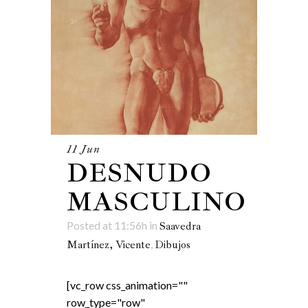
11 Jun
DESNUDO
MASCULINO
Posted at 11:56h
in
Saavedra
,
Martínez, Vicente
Dibujos
[vc_row css_animation=""
row_type="row"