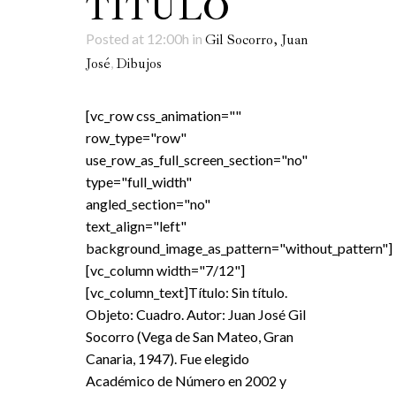
TÍTULO
Posted at 12:00h
in
Gil Socorro, Juan
,
José
Dibujos
[vc_row css_animation=""
row_type="row"
use_row_as_full_screen_section="no"
type="full_width"
angled_section="no"
text_align="left"
background_image_as_pattern="without_pattern"]
[vc_column width="7/12"]
[vc_column_text]Título: Sin título.
Objeto: Cuadro. Autor: Juan José Gil
Socorro (Vega de San Mateo, Gran
Canaria, 1947). Fue elegido
Académico de Número en 2002 y