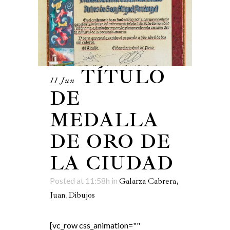
TÍTULO
11 Jun
DE
MEDALLA
DE ORO DE
LA CIUDAD
Posted at 11:58h
in
Galarza Cabrera,
,
Juan
Dibujos
[vc_row css_animation=""