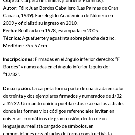
Objeto:
Carpeta de láminas (contiene 9 láminas).
Autor:
Félix Juan Bordes Caballero (Las Palmas de Gran
Canaria, 1939). Fue elegido Académico de Número en
2009 y oficializó su ingreso en 2010.
F
ech
a:
Realizada en 1978, estampada en 2005.
T
écnica:
Aguafuerte y aguatinta sobre plancha de zinc.
Medidas:
76 x 57 cm.
Inscripciones:
Firmadas en el ángulo inferior derecho: “F
Bordes” y numeradas en el ángulo inferior izquierdo:
“12/32”.
Descripción:
La carpeta forma parte de una tirada en color
de treinta y dos ejemplares firmados y numerados de 1/32
a 32/32. Un mundo onírico puebla estos escenarios astrales
donde las formas y los códigos referenciales levitan en
universos cromáticos de gran tensión, dentro de un
lenguaje surrealista cargado de símbolos, en
composiciones organizadas de forma constructivista,