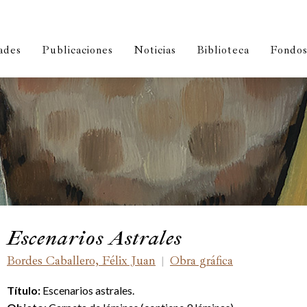
ades
Publicaciones
Noticias
Biblioteca
Fondos 
Escenarios Astrales
Bordes Caballero, Félix Juan
Obra gráfica
|
T
ítul
o:
Escenarios astrales.