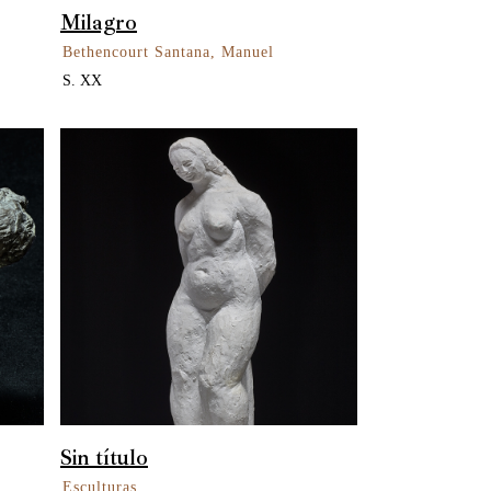
Milagro
Bethencourt Santana, Manuel
S. XX
Sin título
Esculturas