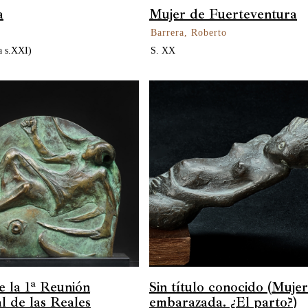
a
Mujer de Fuerteventura
Barrera, Roberto
a s.XXI)
S. XX
e la 1ª Reunión
Sin título conocido (Mujer
l de las Reales
embarazada. ¿El parto?)