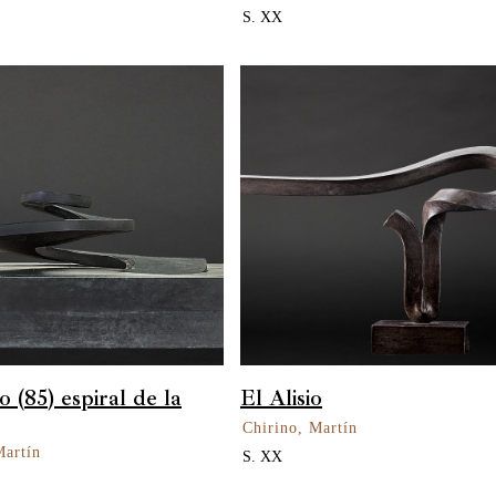
S. XX
o (85) espiral de la
El Alisio
Chirino, Martín
Martín
S. XX