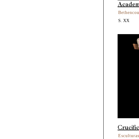
Academi
Bethencou
S. XX
Crucifi
Escultura