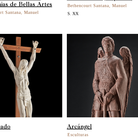
as de Bellas Artes
Bethencourt Santana, Manuel
rt Santana, Manuel
S. XX
cado
Arcángel
s
Esculturas