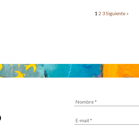
1
2
3
Siguiente »
Nombre
*
O
Email
*