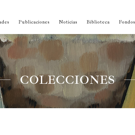
turas
Dibujos
Obra gráfica
Fotografías
Artes decorativas
I
ades
Publicaciones
Noticias
Biblioteca
Fondos 
COLECCIONES