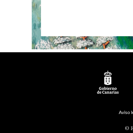
Aviso l
© R