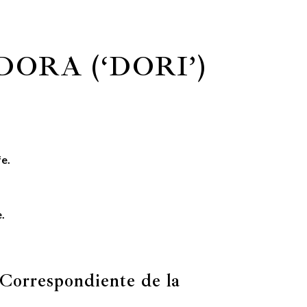
DORA (‘DORI’)
fe.
.
Correspondiente de la