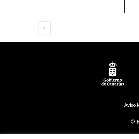
Aviso l
© R