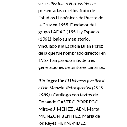
series
Piscinas
y
Formas lávicas
,
presentadas en el Instituto de
Estudios Hispánicos de Puerto de
la Cruz en 1955. Fundador del
grupo LADAC (1951) y Espacio
(1961), bajo su magisterio,
vinculado a la Escuela Luján Pérez
de la que fue nombrado director en
1957, han pasado más de tres
generaciones de pintores canarios.
B
iblio
grafí
a:
E
l
U
n
i
v
er
s
o
p
l
ás
t
i
c
o
d
e
F
e
l
o
M
o
nz
ó
n
.
R
e
t
r
o
s
p
e
c
t
i
v
a
(1919-
1989),
(Catálogo con textos de
Fernando CASTRO BORREGO,
Mireya JIMÉNEZ JAÉN, Marta
MONZÓN BENÍTEZ, María de
los Reyes HERNÁNDEZ