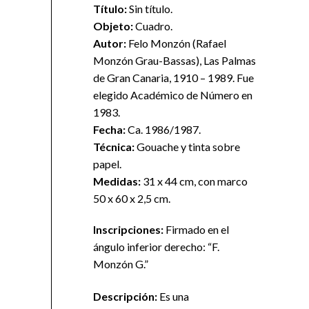
T
ítul
o:
Sin título.
O
bje
t
o:
Cuadro.
Autor:
Felo Monzón (Rafael
Monzón Grau-Bassas), Las Palmas
de Gran Canaria, 1910 – 1989. Fue
elegido Académico de Número en
1983.
F
ech
a:
Ca. 1986/1987.
T
écnica:
Gouache y tinta sobre
papel.
Med
idas:
31 x 44 cm, con marco
50 x 60 x 2,5 cm.
I
nscr
ip
cio
nes:
Firmado en el
ángulo inferior derecho: “F.
Monzón G.”
Descripción:
Es una