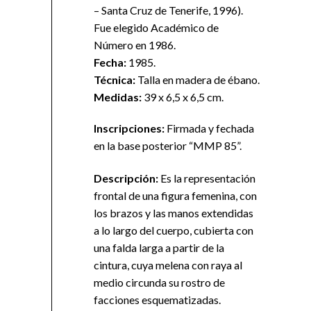
– Santa Cruz de Tenerife, 1996).
Fue elegido Académico de
Número en 1986.
F
ech
a:
1985.
T
écnica:
Talla en madera de ébano.
Med
idas:
39 x 6,5 x 6,5 cm.
I
nscr
ip
cio
nes:
Firmada y fechada
en la base posterior “MMP 85”.
Descripción:
Es la representación
frontal de una figura femenina, con
los brazos y las manos extendidas
a lo largo del cuerpo, cubierta con
una falda larga a partir de la
cintura, cuya melena con raya al
medio circunda su rostro de
facciones esquematizadas.