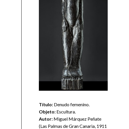
T
ítul
o:
Denudo femenino.
O
bje
t
o:
Escultura.
Autor:
Miguel Márquez Peñate
(Las Palmas de Gran Canaria, 1911