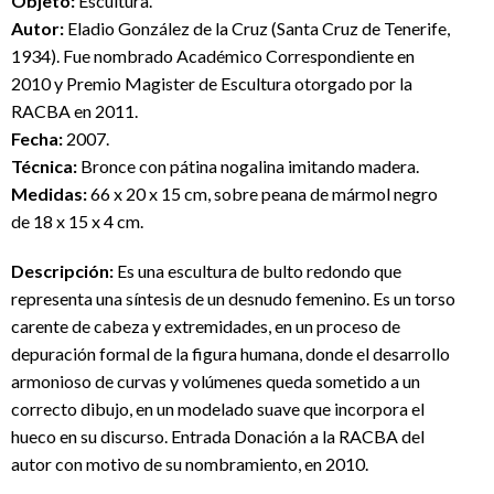
Objeto:
Escultura.
Autor:
Eladio González de la Cruz (Santa Cruz de Tenerife,
1934). Fue nombrado Académico Correspondiente en
2010 y Premio Magister de Escultura otorgado por la
RACBA en 2011.
Fecha:
2007.
Técnica:
Bronce con pátina nogalina imitando madera.
Medidas:
66 x 20 x 15 cm, sobre peana de mármol negro
de 18 x 15 x 4 cm.
Descripción:
Es una escultura de bulto redondo que
representa una síntesis de un desnudo femenino. Es un torso
carente de cabeza y extremidades, en un proceso de
depuración formal de la figura humana, donde el desarrollo
armonioso de curvas y volúmenes queda sometido a un
correcto dibujo, en un modelado suave que incorpora el
hueco en su discurso. Entrada Donación a la RACBA del
autor con motivo de su nombramiento, en 2010.