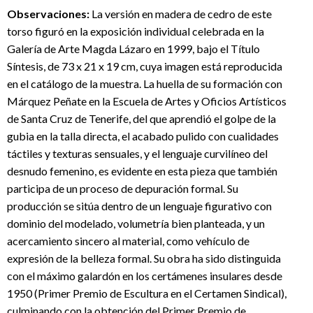
Observaciones:
La versión en madera de cedro de este
torso figuró en la exposición individual celebrada en la
Galería de Arte Magda Lázaro en 1999, bajo el Título
Síntesis, de 73 x 21 x 19 cm, cuya imagen está reproducida
en el catálogo de la muestra. La huella de su formación con
Márquez Peñate en la Escuela de Artes y Oficios Artísticos
de Santa Cruz de Tenerife, del que aprendió el golpe de la
gubia en la talla directa, el acabado pulido con cualidades
táctiles y texturas sensuales, y el lenguaje curvilíneo del
desnudo femenino, es evidente en esta pieza que también
participa de un proceso de depuración formal. Su
producción se sitúa dentro de un lenguaje figurativo con
dominio del modelado, volumetría bien planteada, y un
acercamiento sincero al material, como vehículo de
expresión de la belleza formal. Su obra ha sido distinguida
con el máximo galardón en los certámenes insulares desde
1950 (Primer Premio de Escultura en el Certamen Sindical),
culminando con la obtención del Primer Premio de