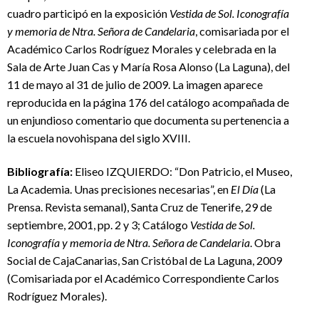
cuadro participó en la exposición
Vestida de Sol. Iconografía
y memoria de Ntra. Señora de Candelaria
, comisariada por el
Académico Carlos Rodríguez Morales y celebrada en la
Sala de Arte Juan Cas y María Rosa Alonso (La Laguna), del
11 de mayo al 31 de julio de 2009. La imagen aparece
reproducida en la página 176 del catálogo acompañada de
un enjundioso comentario que documenta su pertenencia a
la escuela novohispana del siglo XVIII.
B
iblio
grafí
a
:
Eliseo IZQUIERDO: “Don Patricio, el Museo,
La Academia. Unas precisiones necesarias”, en
E
l
Día
(La
Prensa. Revista semanal), Santa Cruz de Tenerife, 29 de
septiembre, 2001, pp. 2 y 3; Catálogo
Vestida de Sol.
Iconografía y memoria de Ntra. Señora de Candelaria
. Obra
Social de CajaCanarias, San Cristóbal de La Laguna, 2009
(Comisariada por el Académico Correspondiente Carlos
Rodríguez Morales).