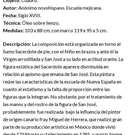
O
bje
t
o:
Cuadro.
Autor:
Anónimo novohispano. Escuela mejicana.
F
ech
a:
Siglo XVIII.
T
écnica:
Óleo sobre lienzo.
Med
idas
:
103 x 88 cm, con marco 119 x 95 x 5 cm.
Descripción:
La composición está organizada en torno al
Sumo Sacerdote de pie, con el Niño en brazos y ante él la
Virgen arrodillada y San José a su lado en actitud orante. La
figura estática del Sacerdote aparece disminuida en
relación al aplomo que emana de San José. Esta pintura
reúne las características de la escuela de Nueva España en
cuanto al estatismo y la falta de proporción entre las
figuras que la integran. No obstante, por el tratamiento de
las manos y del rostro de la figura de San José,
probablemente fue realizada bajo la influencia del pintor
de origen canario fray Miguel de Herrera, que realizó gran
parte de su producción artística en México donde vivió
desde 1719 hasta su fallecimiento en 1785, y quizás forme