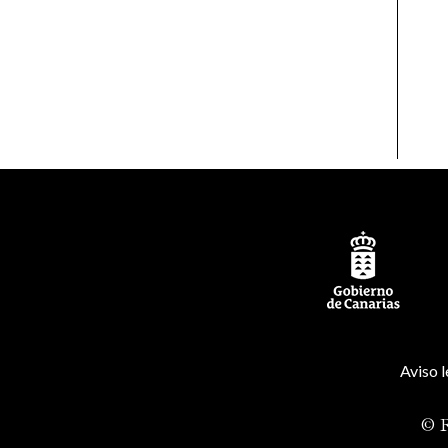
Aviso l
© R