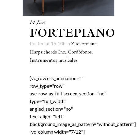
14 Jun
FORTEPIANO
Posted at 16:10h
in
Zuckermann
,
,
Harpsichords Inc.
Cordófonos
Instrumentos musicales
[vc_row css_animation=""
row_type="row"
use_row_as_full_screen_section="no"
type="full_width"
angled_section="no"
text_align="left"
background_image_as_pattern="without_pattern"]
[vc_column width="7/12"]