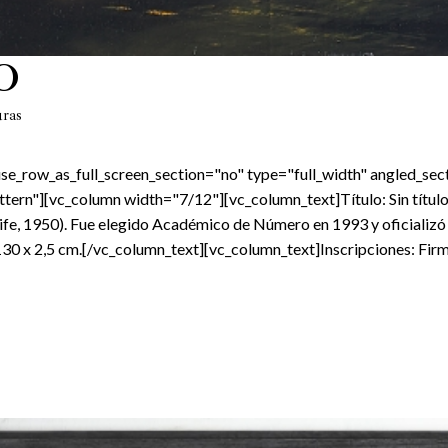
O
uras
e_row_as_full_screen_section="no" type="full_width" angled_sect
rn"][vc_column width="7/12"][vc_column_text]Título: Sin título
ife, 1950). Fue elegido Académico de Número en 1993 y oficializó 
30 x 2,5 cm.[/vc_column_text][vc_column_text]Inscripciones: Firma