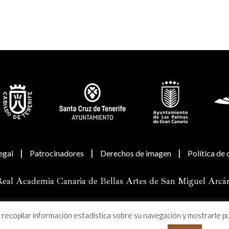
|
|
|
egal
Patrocinadores
Derechos de imagen
Política de
eal Academia Canaria de Bellas Artes de San Miguel Arcá
a recopilar información estadística sobre su navegación y mostrarle p