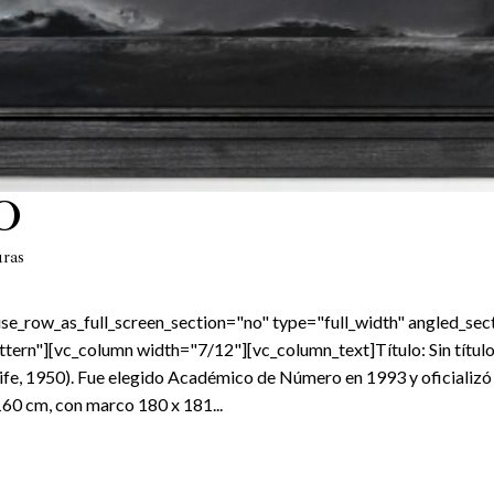
O
uras
e_row_as_full_screen_section="no" type="full_width" angled_sect
rn"][vc_column width="7/12"][vc_column_text]Título: Sin título
ife, 1950). Fue elegido Académico de Número en 1993 y oficializó 
160 cm, con marco 180 x 181...