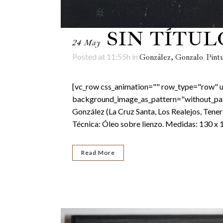
SIN TÍTUL
24 May
Posted at 11:55h
in
,
González, Gonzalo
Pint
[vc_row css_animation="" row_type="row" us
background_image_as_pattern="without_patte
González (La Cruz Santa, Los Realejos, Tener
Técnica: Óleo sobre lienzo. Medidas: 130 x 1
Read More