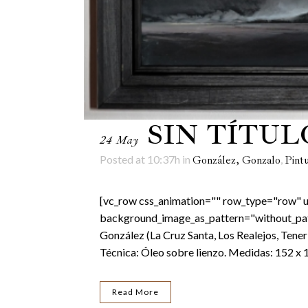
SIN TÍTUL
24 May
Posted at 10:37h
in
,
González, Gonzalo
Pint
[vc_row css_animation="" row_type="row" us
background_image_as_pattern="without_patte
González (La Cruz Santa, Los Realejos, Tener
Técnica: Óleo sobre lienzo. Medidas: 152 x 
Read More