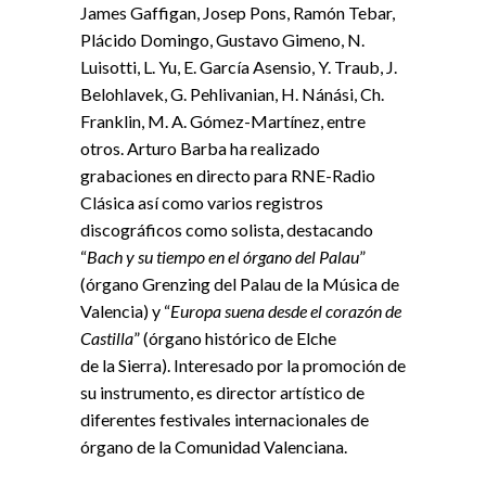
James Gaffigan, Josep Pons, Ramón Tebar,
Plácido Domingo, Gustavo Gimeno, N.
Luisotti, L. Yu, E. García Asensio, Y. Traub, J.
Belohlavek, G. Pehlivanian, H. Nánási, Ch.
Franklin, M. A. Gómez-Martínez, entre
otros. Arturo Barba ha realizado
grabaciones en directo para RNE-Radio
Clásica así como varios registros
discográficos como solista, destacando
“
Bach y su tiempo en el órgano del Palau
”
(órgano Grenzing del Palau de
la
Música de
Valencia) y “
Europa suena desde el corazón de
Castilla
” (órgano histórico de Elche
de
la
Sierra). Interesado por
la
promoción de
su instrumento, es director artístico de
diferentes festivales internacionales de
órgano de
la
Comunidad Valenciana.