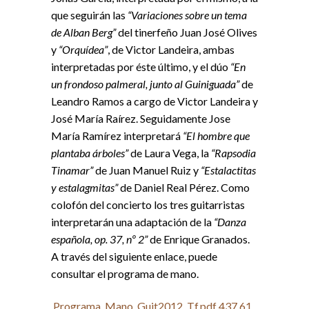
que seguirán las
“Variaciones sobre un tema
de Alban Berg”
del tinerfeño Juan José Olives
y
“Orquídea”
, de Victor Landeira, ambas
interpretadas por éste último, y el dúo
“En
un frondoso palmeral, junto al Guiniguada”
de
Leandro Ramos a cargo de Victor Landeira y
José María Raírez. Seguidamente Jose
María Ramírez interpretará
“El hombre que
plantaba árboles”
de Laura Vega, la
“Rapsodia
Tinamar”
de Juan Manuel Ruiz y
“Estalactitas
y estalagmitas”
de Daniel Real Pérez. Como
colofón del concierto los tres guitarristas
interpretarán una adaptación de la
“Danza
española, op. 37, nº 2”
de Enrique Granados.
A través del siguiente enlace, puede
consultar el programa de mano.
Programa_Mano_Guit2012_Tf.pdf
437.61