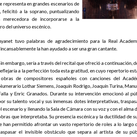
que representa en grandes escenarios de
 felicitó a la soprano, puntualizando
n merecedora de incorporarse a la
ro del universo escénico.
yanet tuvo palabras de agradecimiento para la Real Academ
 incansablemente la han ayudado a ser una gran cantante.
Sin embargo, sería a través del recital que ofreció a continuación, 
reflejaría a la perfección toda esta gratitud, en cuyo repertorio es
obras de compositores españoles con canciones del Acadé
Numerario Lothar Siemens, Joaquín Rodrigo, Joaquín Turina, Manu
Falla y Enric Granados. Durante su intervención emocionó al pú
por su talento vocal y sus inmensas dotes interpretativas, traspa
el escenario y llenando la Sala de Cámara con su voz y con el alma d
obras que interpretaba. Su presencia escénica y la ductilidad de s
le han permitido afrontar un vasto repertorio de roles a lo largo 
aspasar el invisible obstáculo que separa al artista de su púb