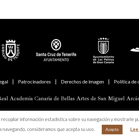
|
|
|
egal
Patrocinadores
Derechos de imagen
Política de
eal Academia Canaria de Bellas Artes de San Miguel Arcá
a recopilar información estadística sobre su navegación y mostrarle p
úa navegando, consideramos que acepta su uso.
Lee
Acepto