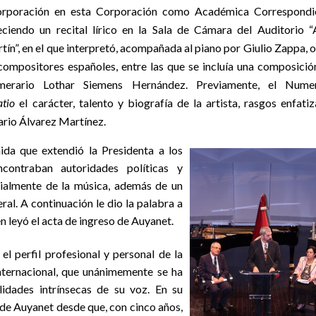
orporación en esta Corporación como Académica Correspondie
eciendo un recital lírico en la Sala de Cámara del Auditorio 
tín”, en el que interpretó, acompañada al piano por Giulio Zappa, 
compositores españoles, entre las que se incluía una composició
erario Lothar Siemens Hernández. Previamente, el Numer
tio
el carácter, talento y biografía de la artista, rasgos enfati
sario Álvarez Martínez.
da que extendió la Presidenta a los
contraban autoridades políticas y
cialmente de la música, además de un
al. A continuación le dio la palabra a
n leyó el acta de ingreso de Auyanet.
el perfil profesional y personal de la
 internacional, que unánimemente se ha
alidades intrínsecas de su voz. En su
 de Auyanet desde que, con cinco años,