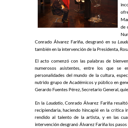
inc
ofr
Mar
de 
Num
Conrado Álvarez Fariña, desgranó en su
Lauda
también en la intervención de la Presidenta, Ro
El acto comenzó con las palabras de bienveni
numerosos asistentes, entre los que se en
personalidades del mundo de la cultura, espe
nutrido grupo de Académicos y público en gener
Gerardo Fuentes Pérez, Secretario General, quie
En la
Laudatio
, Conrado Álvarez Fariña resaltó 
recipiendaria, haciendo hincapié en la crítica
rendido al talento de la artista, y en las cu
intervención desgranó Álvarez Fariña los pasos