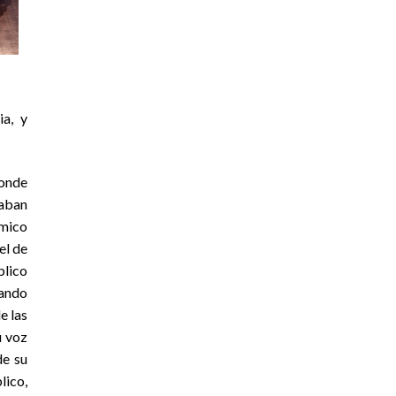
ia, y
donde
taban
mico
el de
blico
sando
e las
u voz
de su
lico,