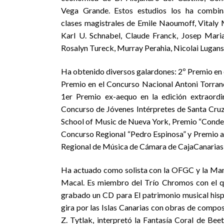
Vega Grande. Estos estudios los ha combi
clases magistrales de Emile Naoumoff, Vitaly 
Karl U. Schnabel, Claude Franck, Josep Mari
Rosalyn Tureck, Murray Perahia, Nicolai Luga
Ha obtenido diversos galardones: 2º Premio en e
Premio en el Concurso Nacional Antoni Torrand
1er Premio ex-aequo en la edición extraord
Concurso de Jóvenes Intérpretes de Santa Cru
School of Music de Nueva York, Premio “Condes 
Concurso Regional “Pedro Espinosa” y Premio a 
Regional de Música de Cámara de CajaCanarias
Ha actuado como solista con la OFGC y la Manha
Macal. Es miembro del Trío Chromos con el qu
grabado un CD para El patrimonio musical hisp
gira por las Islas Canarias con obras de compo
Z. Tytlak, interpretó la Fantasía Coral de Be