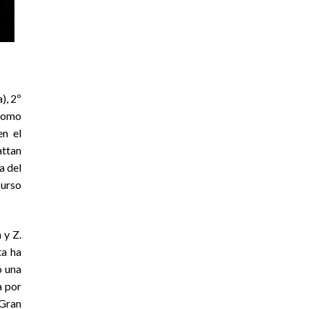
), 2º
 como
en el
attan
a del
curso
 y Z.
ta ha
ó una
a por
 Gran