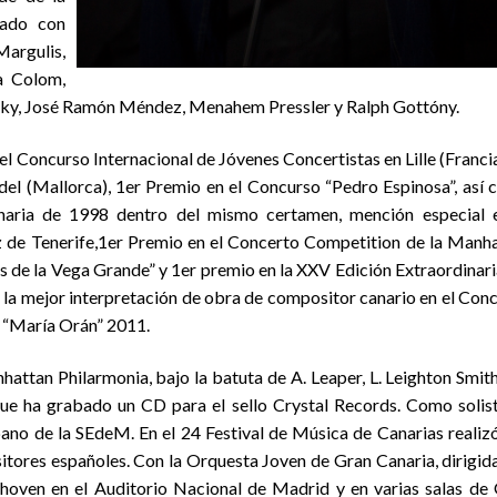
nado con
Margulis,
a Colom,
nsky, José Ramón Méndez, Menahem Pressler y Ralph Gottóny.
l Concurso Internacional de Jóvenes Concertistas en Lille (Francia
el (Mallorca), 1er Premio en el Concurso “Pedro Espinosa”, así
inaria de 1998 dentro del mismo certamen, mención especial 
z de Tenerife,1er Premio en el Concerto Competition de la Manh
de la Vega Grande” y 1er premio en la XXV Edición Extraordinari
la mejor interpretación de obra de compositor canario en el Con
 “María Orán” 2011.
ttan Philarmonia, bajo la batuta de A. Leaper, L. Leighton Smith
e ha grabado un CD para el sello Crystal Records. Como solis
ano de la SEdeM. En el 24 Festival de Música de Canarias realiz
sitores españoles. Con la Orquesta Joven de Gran Canaria, dirigid
ethoven en el Auditorio Nacional de Madrid y en varias salas de