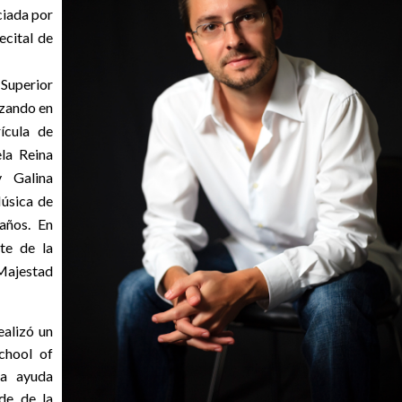
iada por
ecital de
 Superior
izando en
ícula de
la Reina
 Galina
úsica de
años. En
te de la
 Majestad
alizó un
chool of
a ayuda
de de la