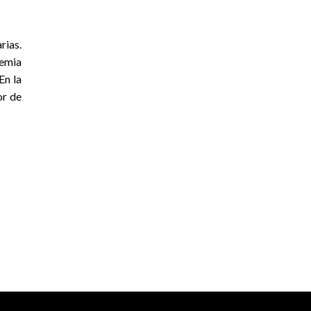
rias.
demia
En la
or de