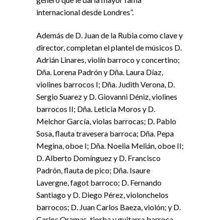
internacional desde Londres”.
Además de D. Juan de la Rubia como clave y
director, completan el plantel de músicos D.
Adrián Linares, violín barroco y concertino;
Dña. Lorena Padrón y Dña. Laura Díaz,
violines barrocos I; Dña. Judith Verona, D.
Sergio Suarez y D. Giovanni Déniz, violines
barrocos II; Dña. Leticia Moros y D.
Melchor García, violas barrocas; D. Pablo
Sosa, flauta travesera barroca; Dña. Pepa
Megina, oboe I; Dña. Noelia Melián, oboe II;
D. Alberto Domínguez y D. Francisco
Padrón, flauta de pico; Dña. Isaure
Lavergne, fagot barroco; D. Fernando
Santiago y D. Diego Pérez, violonchelos
barrocos; D. Juan Carlos Baeza, violón; y D.
Carlos Oramas, tiorba y guitarra barroca.