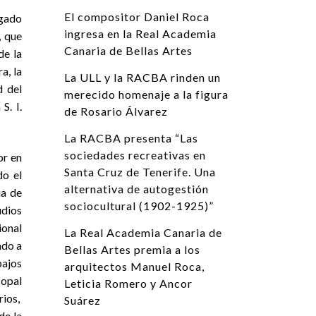
El compositor Daniel Roca
lgado
ingresa en la Real Academia
, que
Canaria de Bellas Artes
de la
a, la
La ULL y la RACBA rinden un
d del
merecido homenaje a la figura
S. I.
de Rosario Álvarez
La RACBA presenta “Las
sociedades recreativas en
or en
Santa Cruz de Tenerife. Una
do el
alternativa de autogestión
ia de
sociocultural (1902-1925)”
udios
ional
La Real Academia Canaria de
ado a
Bellas Artes premia a los
bajos
arquitectos Manuel Roca,
copal
Leticia Romero y Ancor
rios,
Suárez
de la