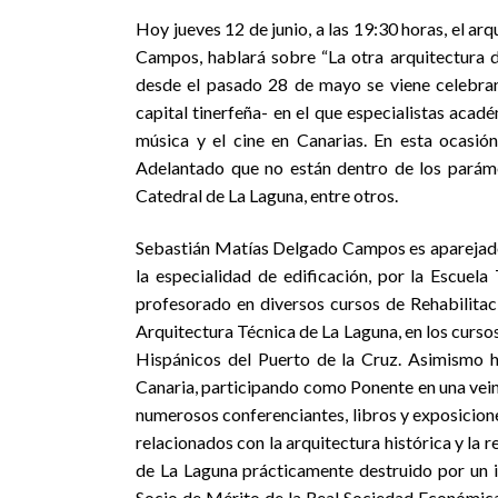
Hoy jueves 12 de junio, a las 19:30 horas, el 
Campos, hablará sobre “La otra arquitectura d
desde el pasado 28 de mayo se viene celebran
capital tinerfeña- en el que especialistas acad
música y el cine en Canarias. En esta ocasió
Adelantado que no están dentro de los parámetr
Catedral de La Laguna, entre otros.
Sebastián Matías Delgado Campos es aparejador
la especialidad de edificación, por la Escuel
profesorado en diversos cursos de Rehabilitac
Arquitectura Técnica de La Laguna, en los cursos
Hispánicos del Puerto de la Cruz. Asimismo h
Canaria, participando como Ponente en una vein
numerosos conferenciantes, libros y exposicion
relacionados con la arquitectura histórica y la r
de La Laguna prácticamente destruido por un 
Socio de Mérito de la Real Sociedad Económic