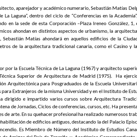
arquitecto, aparejador y académico numerario, Sebastián Matías De
e La Laguna”, dentro del ciclo de “Conferencias en la Academia”
do en la sede de esta Corporación –Plaza Ireneo González, 1, 
émicos ahondan en distintos aspectos de urbanismo, la arquitectur
n, Sebastián Matías ahondará en aquellos edificios de la Ciuda
os de la arquitectura tradicional canaria, como el Casino y la 
 por la Escuela Técnica de La Laguna (1967) y arquitecto superi
a Técnica Superior de Arquitectura de Madrid (1975). Ha ejerci
ión Arquitectónica para Posgraduados de la Escuela Universitar
 para Extranjeros de la misma Universidad y en el Instituto de Est
a dirigido e impartido varios cursos sobre Arquitectura Tradic
tena de Jornadas, Ciclos de conferencias, cursos, etc. Ha present
es de arte. En su quehacer profesional ha realizado numerosos tra
ehabilitación de edificios antiguos, destacando la del Palacio Epis
incendio. Es Miembro de Número del Instituto de Estudios Cana
a de Amigos del País de Tenerife, y Académico Correspondiente 