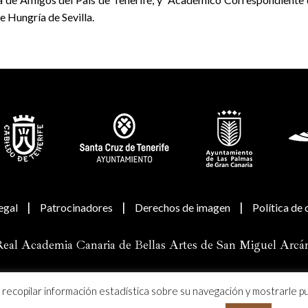
e Hungría de Sevilla.
|
|
|
egal
Patrocinadores
Derechos de imagen
Política de
eal Academia Canaria de Bellas Artes de San Miguel Arcá
a recopilar información estadística sobre su navegación y mostrarle p