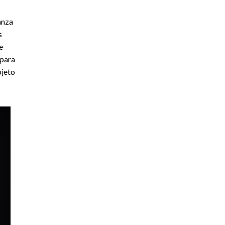
anza
s
e
 para
bjeto