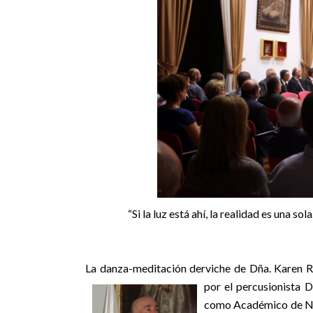
“Si la luz está ahí, la realidad es una s
La danza-meditación derviche de Dña. Karen R
por el
percusionista D
como Académico de Núme