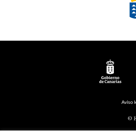
Aviso l
© R