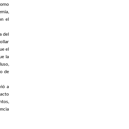
 como
emia,
on el
a del
ollar
ue el
ue la
luso,
so de
vió a
 acto
ntos,
encia