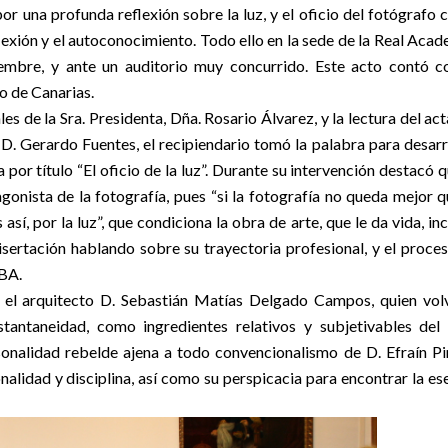
r una profunda reflexión sobre la luz, y el oficio del fotógrafo
lexión y el autoconocimiento. Todo ello en la sede de la Real Acad
embre, y ante un auditorio muy concurrido. Este acto contó c
o de Canarias.
les de la Sra. Presidenta, Dña. Rosario Álvarez, y la lectura del act
, D. Gerardo Fuentes, el recipiendario tomó la palabra para desarr
 por título “El oficio de la luz”. Durante su intervención destacó q
tagonista de la fotografía, pues “si la fotografía no queda mejor q
así, por la luz”, que condiciona la obra de arte, que le da vida, inc
disertación hablando sobre su trayectoria profesional, y el proce
CBA.
el arquitecto D. Sebastián Matías Delgado Campos, quien vol
nstantaneidad, como ingredientes relativos y subjetivables del
rsonalidad rebelde ajena a todo convencionalismo de D. Efraín Pi
onalidad y disciplina, así como su perspicacia para encontrar la es