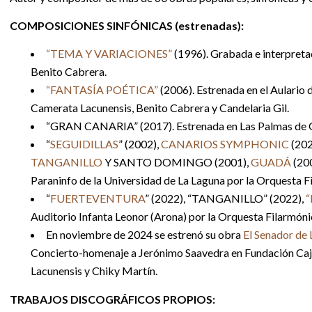
COMPOSICIONES SINFÓNICAS (estrenadas):
“TEMA Y VARIACIONES”
(1996). Grabada e interpretad
Benito Cabrera.
“FANTASÍA POÉTICA”
(2006). Estrenada en el Aulario 
Camerata Lacunensis, Benito Cabrera y Candelaria Gil.
“GRAN CANARIA” (2017). Estrenada en Las Palmas de Gr
“
SEGUIDILLAS
” (2002),
CANARIOS SYMPHONIC
(202
TANGANILLO
Y SANTO DOMINGO (2001),
GUADÁ
(20
Paraninfo de la Universidad de La Laguna por la Orquesta F
“
FUERTEVENTURA
” (2022), “TANGANILLO” (2022),
“
Auditorio Infanta Leonor (Arona) por la Orquesta Filarmóni
En noviembre de 2024 se estrenó su obra
El Senador de
Concierto-homenaje a Jerónimo Saavedra en Fundación Caja
Lacunensis y Chiky Martín.
TRABAJOS DISCOGRÁFICOS PROPIOS: