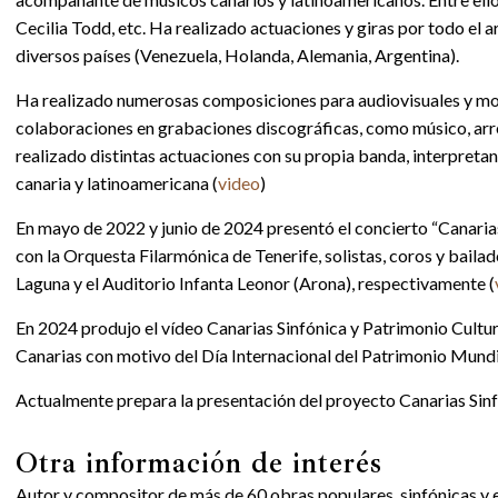
Cecilia Todd, etc. Ha realizado actuaciones y giras por todo el a
diversos países (Venezuela, Holanda, Alemania, Argentina).
Ha realizado numerosas composiciones para audiovisuales y mon
colaboraciones en grabaciones discográficas, como músico, arreg
realizado distintas actuaciones con su propia banda, interpret
canaria y latinoamericana (
video
)
En mayo de 2022 y junio de 2024 presentó el concierto “Canarias 
con la Orquesta Filarmónica de Tenerife, solistas, coros y bailad
Laguna y el Auditorio Infanta Leonor (Arona), respectivamente (
En 2024 produjo el vídeo Canarias Sinfónica y Patrimonio Cultur
Canarias con motivo del Día Internacional del Patrimonio Mundi
Actualmente prepara la presentación del proyecto Canarias Sin
Otra información de interés
Autor y compositor de más de 60 obras populares, sinfónicas y