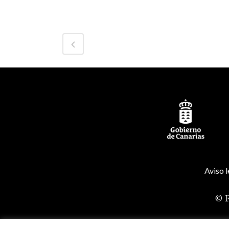
Aviso l
© R