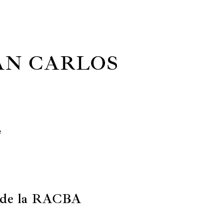
AN CARLOS
e
o de la RACBA