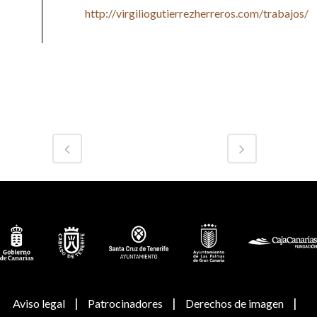
http://virgiliogutierrezherreros.com/trabajos/
|
|
|
Aviso legal
Patrocinadores
Derechos de imagen